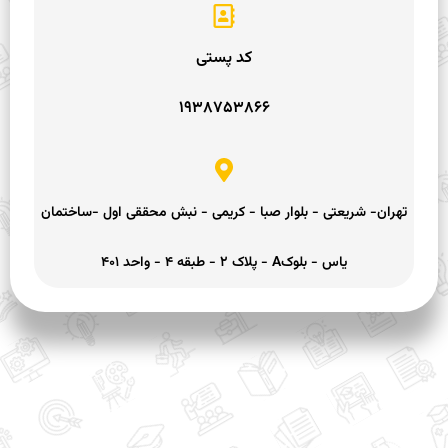
کد پستی
۱۹۳۸۷۵۳۸۶۶
تهران- شریعتی - بلوار صبا - کریمی - نبش محققی اول -ساختمان
یاس - بلوکA - پلاک ۲ - طبقه ۴ - واحد ۴۰۱